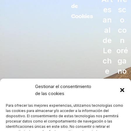
de
es
sc
Cookies
an
o
al
co
de
n
Le
oré
ch
ga
e
no
Cr
Access
Gestionar el consentimiento
ud
48,00
de las cookies
a
Para ofrecer las mejores experiencias, utilizamos tecnologías como
de
las cookies para almacenar y/o acceder a la información del
dispositivo. El consentimiento de estas tecnologías nos permitirá
Ca
procesar datos como el comportamiento de navegación o las
identificaciones únicas en este sitio. No consentir o retirar el