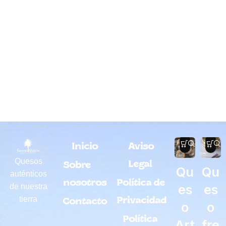
Inicio
Aviso
Quesos
Legal
Sobre
Qu
Qu
auténticos
nosotros
Política de
es
es
de nuestra
tierra
Privacidad
Contacto
o
o
Política
Art
fre